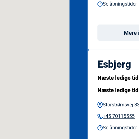
Se åbningstider
Mere 
Esbjerg
Næste ledige tid
Næste ledige tid
Storstrømsvej 33
+45 70115555
Se åbningstider