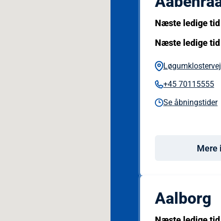
Aabenra
Næste ledige tid
Næste ledige tid
Løgumklostervej
+45 70115555
Se åbningstider
Mere 
Aalborg
Næste ledige tid