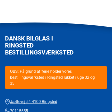
DANSK BILGLAS I
RINGSTED
BESTILLINGSVÆRKSTED
OBS: På grund af ferie holder vores
bestillingsværksted i Ringsted lukket i uge 32 og
33.
Jættevej 54 4100 Ringsted
70115555