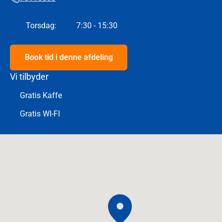
Torsdag
:
7:30 - 15:30
Book tid i denne afdeling
Vi tilbyder
Gratis Kaffe
Gratis WI-FI