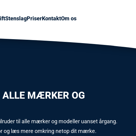
ft
Stenslag
Priser
Kontakt
Om os
L ALLE MÆRKER OG
ilruder til alle mærker og modeller uanset årgang.
or og læs mere omkring netop dit mærke.