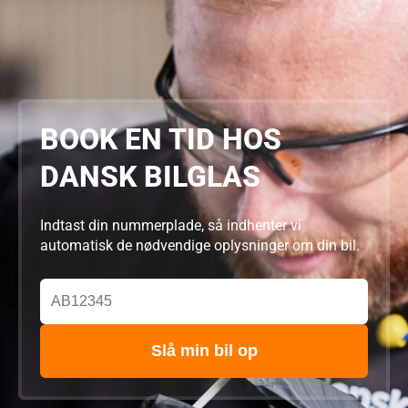
BOOK EN TID HOS
DANSK BILGLAS
Indtast din nummerplade, så indhenter vi
automatisk de nødvendige oplysninger om din bil.
Slå min bil op