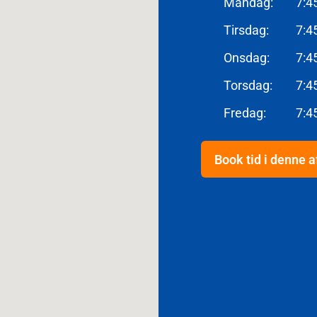
Mandag
:
7:4
Tirsdag
:
7:4
Onsdag
:
7:4
Torsdag
:
7:4
Fredag
:
7:4
Book tid i denne a