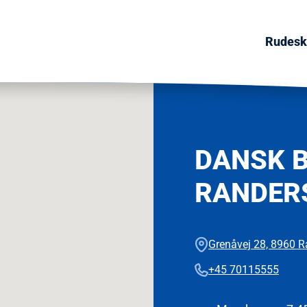
Rudeski
DANSK B
RANDER
Grenåvej 28, 8960 
+45 70115555