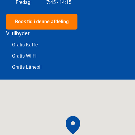
Fredag
:
7:45 - 14:15
Book tid i denne afdeling
Vi tilbyder
Gratis Kaffe
Gratis WI-FI
Gratis Lånebil