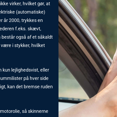
ke virker, hvilket gør, at
lektriske (automatiske)
er år 2000, trykkes en
jederen f.eks. skævt,
 består også af et såkaldt
være i stykker, hvilket
un lejlighedsvist, eller
ummilister på hver side
ftigt, kan det bremse ruden
motorolie, så skinnerne