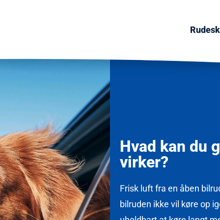
Rudeski
Hvad kan du gø
virker?
Frisk luft fra en åben bil
bilruden ikke vil køre op i
uholdbart at køre langt m