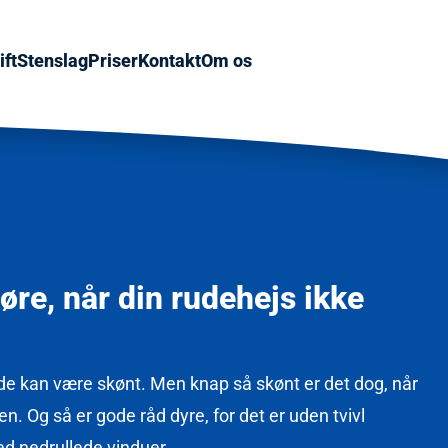
ft
Stenslag
Priser
Kontakt
Om os
re, når din rudehejs ikke
rude kan være skønt. Men knap så skønt er det dog, når
gen. Og så er gode råd dyre, for det er uden tvivl
ed nedrullede vinduer.