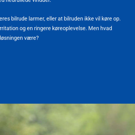
eres bilrude larmer, eller at bilruden ikke vil køre op.
rritation og en ringere køreoplevelse. Men hvad
 løsningen være?