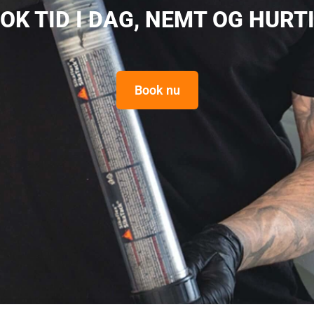
OK TID I DAG, NEMT OG HURT
Book nu