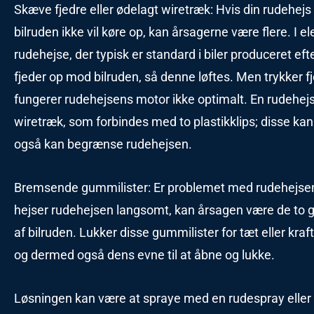
Skæve fjedre eller ødelagt wiretræk: Hvis din rudehejs ik
bilruden ikke vil køre op, kan årsagerne være flere. I e
rudehejse, der typisk er standard i biler produceret eft
fjeder op mod bilruden, så denne løftes. Men trykker f
fungerer rudehejsens motor ikke optimalt. En rudehejs
wiretræk, som forbindes med to plastikklips; disse kan 
også kan begrænse rudehejsen.
Bremsende gummilister: Er problemet med rudehejsen k
hejser rudehejsen langsomt, kan årsagen være de to g
af bilruden. Lukker disse gummilister for tæt eller kra
og dermed også dens evne til at åbne og lukke.
Løsningen kan være at spraye med en rudespray eller 