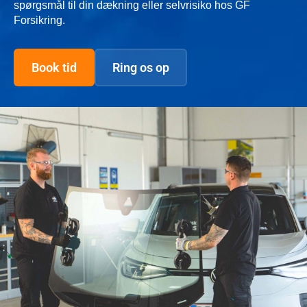
spørgsmål til din dækning eller selvrisiko hos GF
Forsikring.
Book tid
Ring os op